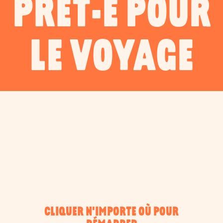
PRÊT·E POUR
LE VOYAGE
CLIQUER N'IMPORTE OÙ POUR